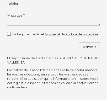
He llegit i accepto el
Avís Legal
i la
Política de privadesa
ENVIAR
El responsable del tractament és SISTEMES D´OFICINA DEL
Alternative:
VALLÈS, SA.
La finalitat de la recollida de dades és la de poder atendre
les vostres qüestions, sense cedir les vostres dades a
tercers. Té dret a saber quina informació tenim sobre vostè,
corregir-la o eliminar-la tal com s’explica a la nostra Política
de Privadesa.