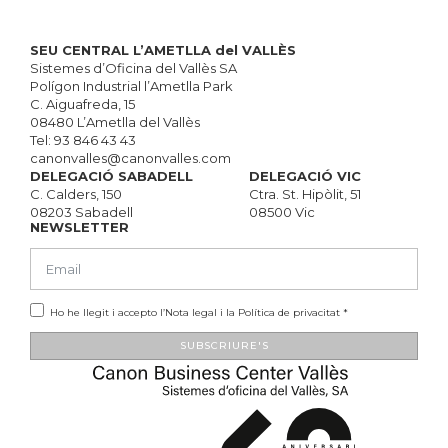
SEU CENTRAL L’AMETLLA del VALLÈS
Sistemes d’Oficina del Vallès SA
Polígon Industrial l’Ametlla Park
C. Aiguafreda, 15
08480 L’Ametlla del Vallès
Tel:
93 846 43 43
canonvalles@canonvalles.com
DELEGACIÓ SABADELL
DELEGACIÓ VIC
C. Calders, 150
Ctra. St. Hipòlit, 51
08203 Sabadell
08500 Vic
NEWSLETTER
Ho he llegit i accepto l’
Nota legal
i la
Política de privacitat
*
SUBSCRIURE'S
Alternative: