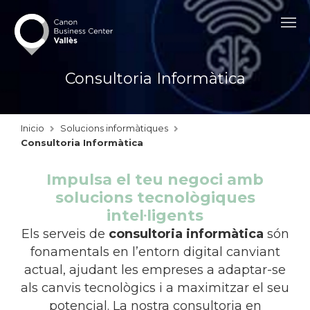
contingut
Consultoria Informàtica
Inicio
Solucions informàtiques
Consultoria Informàtica
Impulsa el teu negoci amb
solucions tecnològiques
intel·ligents
Els serveis de
consultoria informàtica
són
fonamentals en l’entorn digital canviant
actual, ajudant les empreses a adaptar-se
als canvis tecnològics i a maximitzar el seu
potencial. La nostra consultoria en