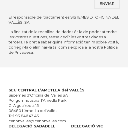
ENVIAR
El responsable del tractament és SISTEMES D´OFICINA DEL
Alternative:
VALLÈS, SA.
La finalitat de la recollida de dades és la de poder atendre
les vostres qüestions, sense cedir les vostres dades a
tercers. Té dret a saber quina informació tenim sobre vostè,
corregir-la o eliminar-la tal com s’explica a la nostra Política
de Privadesa.
SEU CENTRAL L’AMETLLA del VALLÈS
Sistemes d’Oficina del Vallès SA
Polígon Industrial l’Ametlla Park
C. Aiguafreda, 15
08480 L’Ametlla del Vallès
Tel:
93 846 43 43
canonvalles@canonvalles.com
DELEGACIÓ SABADELL
DELEGACIÓ VIC