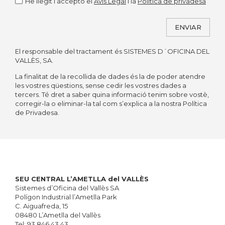
He llegit i accepto el
Avís Legal
i la
Política de privadesa
ENVIAR
El responsable del tractament és SISTEMES D´OFICINA DEL
Alternative:
VALLÈS, SA.
La finalitat de la recollida de dades és la de poder atendre
les vostres qüestions, sense cedir les vostres dades a
tercers. Té dret a saber quina informació tenim sobre vostè,
corregir-la o eliminar-la tal com s’explica a la nostra Política
de Privadesa.
SEU CENTRAL L’AMETLLA del VALLÈS
Sistemes d’Oficina del Vallès SA
Polígon Industrial l’Ametlla Park
C. Aiguafreda, 15
08480 L’Ametlla del Vallès
Tel:
93 846 43 43