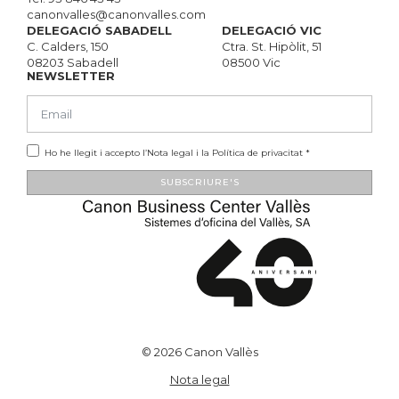
canonvalles@canonvalles.com
DELEGACIÓ SABADELL
DELEGACIÓ VIC
C. Calders, 150
Ctra. St. Hipòlit, 51
08203 Sabadell
08500 Vic
NEWSLETTER
Ho he llegit i accepto l’
Nota legal
i la
Política de privacitat
*
SUBSCRIURE'S
Alternative:
© 2026 Canon Vallès
Nota legal