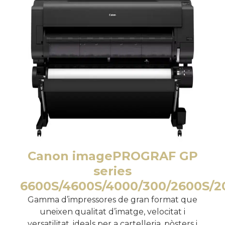
Canon imagePROGRAF GP
series
6600S/4600S/4000/300/2600S/2
Gamma d’impressores de gran format que
uneixen qualitat d’imatge, velocitat i
versatilitat, ideals per a cartelleria, pòsters i