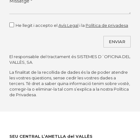
He llegit i accepto el
Avís Legal
i la
Política de privadesa
ENVIAR
El responsable del tractament és SISTEMES D´OFICINA DEL
Alternative:
VALLÈS, SA.
La finalitat de la recollida de dades és la de poder atendre
les vostres qüestions, sense cedir les vostres dades a
tercers. Té dret a saber quina informació tenim sobre vostè,
corregir-la o eliminar-la tal com s’explica a la nostra Política
de Privadesa.
SEU CENTRAL L’AMETLLA del VALLÈS