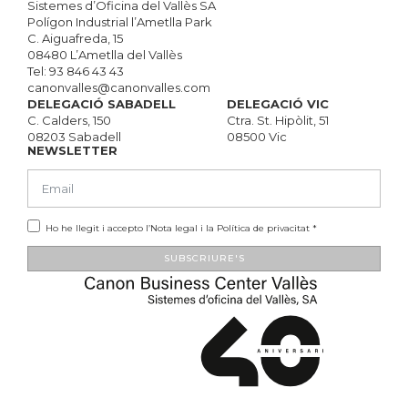
Sistemes d’Oficina del Vallès SA
Polígon Industrial l’Ametlla Park
C. Aiguafreda, 15
08480 L’Ametlla del Vallès
Tel:
93 846 43 43
canonvalles@canonvalles.com
DELEGACIÓ SABADELL
DELEGACIÓ VIC
C. Calders, 150
Ctra. St. Hipòlit, 51
08203 Sabadell
08500 Vic
NEWSLETTER
Ho he llegit i accepto l’
Nota legal
i la
Política de privacitat
*
SUBSCRIURE'S
Alternative: