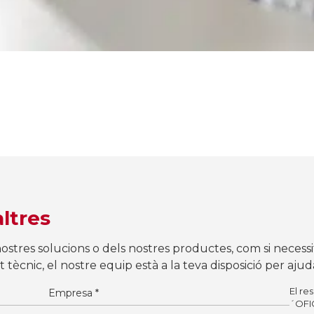
ltres
nostres solucions o dels nostres productes, com si necess
ècnic, el nostre equip està a la teva disposició per ajud
El re
´OFI