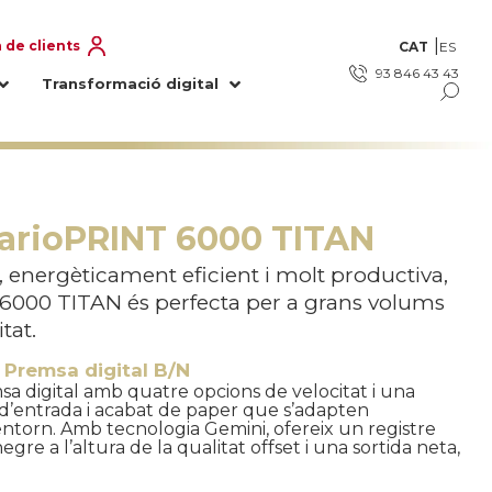
 de clients
CAT
ES
93 846 43 43
Transformació digital
varioPRINT 6000 TITAN
energèticament eficient i molt productiva,
000 TITAN és perfecta per a grans volums
tat.
,
Premsa digital B/N
sa digital amb quatre opcions de velocitat i una
’entrada i acabat de paper que s’adapten
ntorn. Amb tecnologia Gemini, ofereix un registre
re a l’altura de la qualitat offset i una sortida neta,