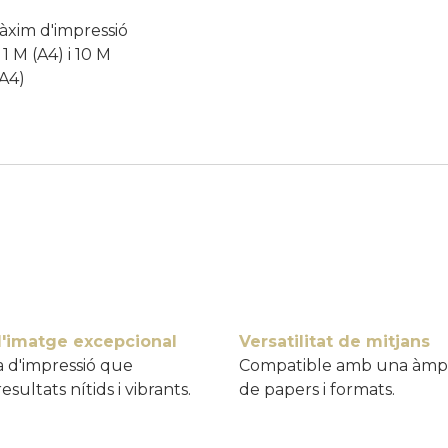
xim d'impressió
1 M (A4) i 10 M
 A4)
d'imatge excepcional
Versatilitat de mitjans
 d'impressió que
Compatible amb una àmp
esultats nítids i vibrants.
de papers i formats.