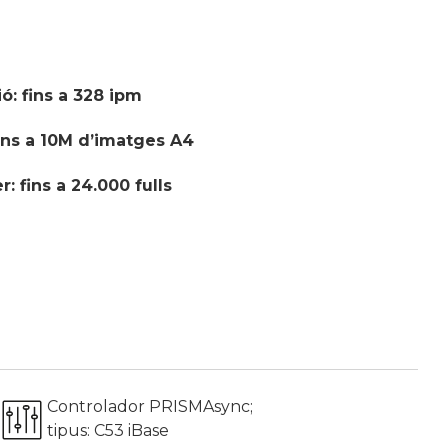
ó: fins a 328 ipm
ins a 10M d’imatges A4
: fins a 24.000 fulls
Controlador PRISMAsync;
tipus: C53 iBase