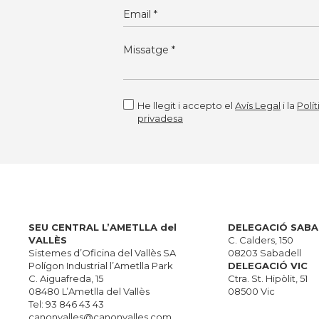
He llegit i accepto el
Avís Legal
i la
Polí
privadesa
Alternative:
SEU CENTRAL L’AMETLLA del
DELEGACIÓ SABA
VALLÈS
C. Calders, 150
Sistemes d’Oficina del Vallès SA
08203 Sabadell
Polígon Industrial l’Ametlla Park
DELEGACIÓ VIC
C. Aiguafreda, 15
Ctra. St. Hipòlit, 51
08480 L’Ametlla del Vallès
08500 Vic
Tel:
93 846 43 43
canonvalles@canonvalles.com