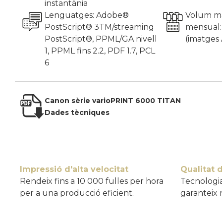
instantània
Lenguatges: Adobe®
Volum mà
PostScript® 3TM/streaming
mensual: 
PostScript®, PPML/GA nivell
(imatges
1, PPML fins 2.2, PDF 1.7, PCL
6
Canon sèrie varioPRINT 6000 TITAN
Dades tècniques
Impressió d'alta velocitat
Qualitat 
Rendeix fins a 10 000 fulles per hora
Tecnologia
per a una producció eficient.
garanteix r