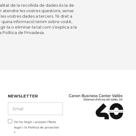
nalitat de la recollida de dades és la de
 atendre les vostres qüestions, sense
 les vostres dades a tercers. Té dret a
 quina informació tenim sobre vostè,
gir-la o eliminar-la tal com s’explica a la
a Política de Privadesa.
NEWSLETTER
Ho he llegit i accepto l’
Nota
legal
i la
Política de privacitat
*