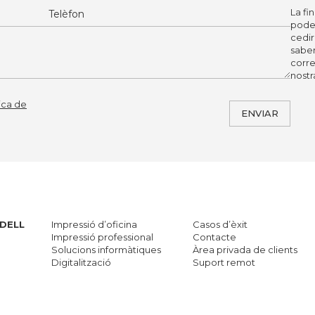
La fi
poder
cedir
saber
corre
nostr
tica de
ENVIAR
DELL
Impressió d’oficina
Casos d’èxit
Impressió professional
Contacte
Solucions informàtiques
Àrea privada de clients
Digitalització
Suport remot