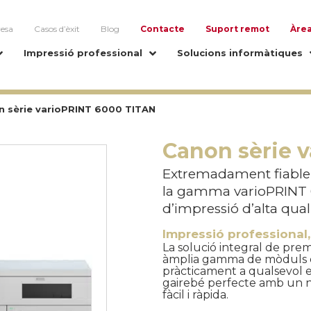
esa
Casos d’èxit
Blog
Contacte
Suport remot
Àrea
Impressió professional
Solucions informàtiques
 sèrie varioPRINT 6000 TITAN
Canon sèrie 
Extremadament fiable, 
la gamma varioPRINT 6
d’impressió d’alta quali
Impressió professional
La solució integral de prem
àmplia gamma de mòduls d
pràcticament a qualsevol e
gairebé perfecte amb un neg
fàcil i ràpida.