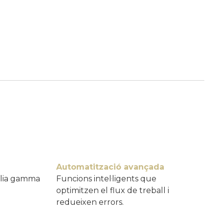
Automatització avançada
lia gamma
Funcions intel·ligents que
optimitzen el flux de treball i
redueixen errors.