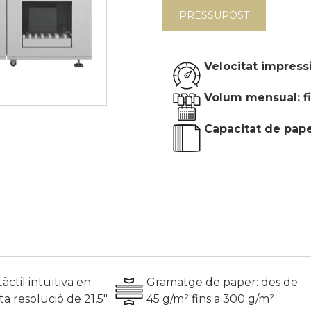
PRESSUPOST
Velocitat impressi
Volum mensual: f
Capacitat de paper
àctil intuïtiva en
Gramatge de paper: des de
lta resolució de 21,5"
45 g/m² fins a 300 g/m²