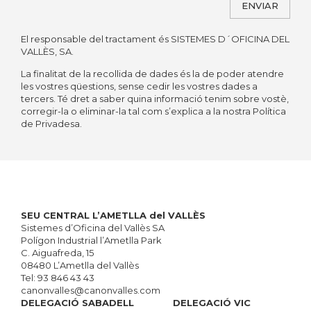
ENVIAR
El responsable del tractament és SISTEMES D´OFICINA DEL
Alternative:
VALLÈS, SA.
La finalitat de la recollida de dades és la de poder atendre
les vostres qüestions, sense cedir les vostres dades a
tercers. Té dret a saber quina informació tenim sobre vostè,
corregir-la o eliminar-la tal com s’explica a la nostra Política
de Privadesa.
SEU CENTRAL L’AMETLLA del VALLÈS
Sistemes d’Oficina del Vallès SA
Polígon Industrial l’Ametlla Park
C. Aiguafreda, 15
08480 L’Ametlla del Vallès
Tel:
93 846 43 43
canonvalles@canonvalles.com
DELEGACIÓ SABADELL
DELEGACIÓ VIC