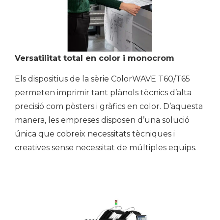
Versatilitat total en color i monocrom
Els dispositius de la sèrie ColorWAVE T60/T65
permeten imprimir tant plànols tècnics d’alta
precisió com pòsters i gràfics en color. D’aquesta
manera, les empreses disposen d’una solució
única que cobreix necessitats tècniques i
creatives sense necessitat de múltiples equips.