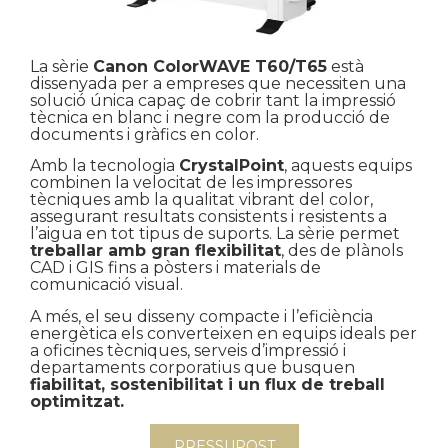
La sèrie
Canon ColorWAVE T60/T65
està
dissenyada per a empreses que necessiten una
solució única capaç de cobrir tant la impressió
tècnica en blanc i negre com la producció de
documents i gràfics en color.
Amb la tecnologia
CrystalPoint
, aquests equips
combinen la velocitat de les impressores
tècniques amb la qualitat vibrant del color,
assegurant resultats consistents i resistents a
l’aigua en tot tipus de suports. La sèrie permet
treballar amb gran flexibilitat
, des de plànols
CAD i GIS fins a pòsters i materials de
comunicació visual.
A més, el seu disseny compacte i l’eficiència
energètica els converteixen en equips ideals per
a oficines tècniques, serveis d’impressió i
departaments corporatius que busquen
fiabilitat, sostenibilitat i un flux de treball
optimitzat.
PRESSUPOST