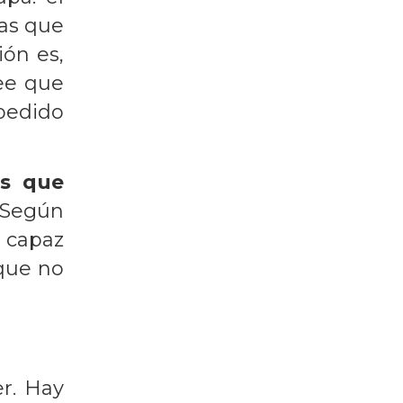
ras que
ión es,
ree que
pedido
os que
 Según
s capaz
 que no
er. Hay