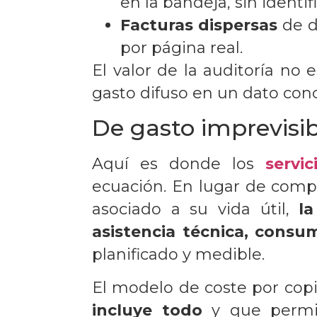
en la bandeja, sin identi
Facturas dispersas
de d
por página real.
El valor de la auditoría no 
gasto difuso en un dato conc
De gasto imprevisib
Aquí es donde los
servi
ecuación. En lugar de comp
asociado a su vida útil,
l
asistencia técnica, consu
planificado y medible.
El modelo de coste por copi
incluye todo
y que permit