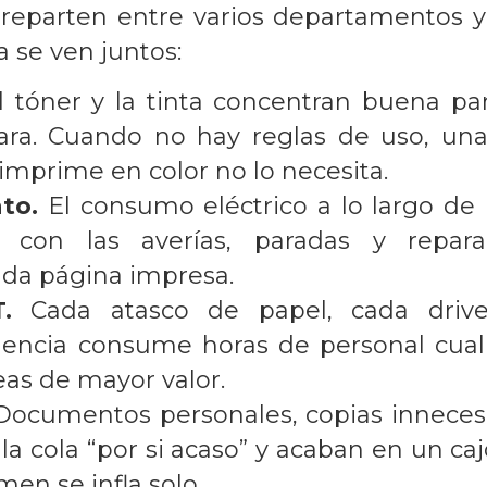
 reparten entre varios departamentos y
 se ven juntos:
 tóner y la tinta concentran buena par
spara. Cuando no hay reglas de uso, un
imprime en color no lo necesita.
to.
El consumo eléctrico a lo largo de 
o con las averías, paradas y repara
ada página impresa.
.
Cada atasco de papel, cada driv
dencia consume horas de personal cuali
eas de mayor valor.
ocumentos personales, copias innecesa
la cola “por si acaso” y acaban en un caj
umen se infla solo.