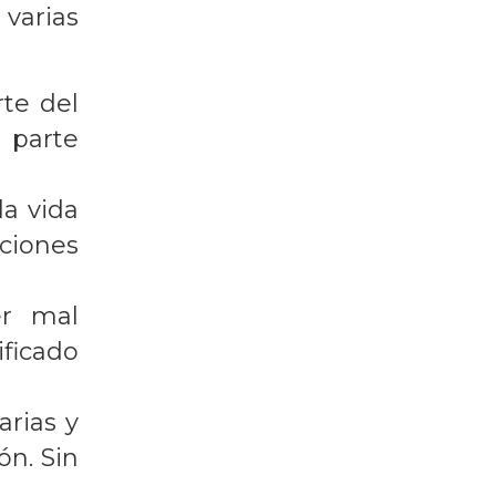
 varias
te del
a parte
la vida
ciones
er mal
ficado
rias y
ón. Sin