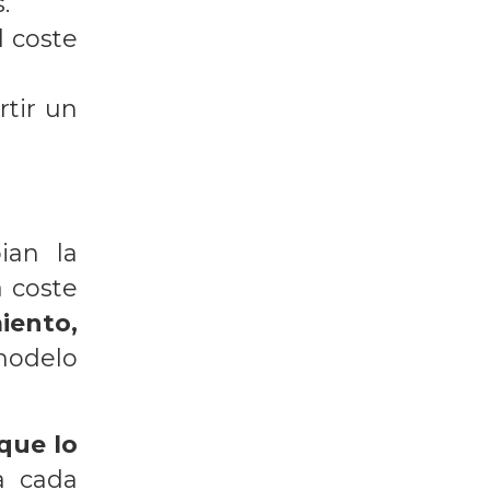
.
l coste
rtir un
an la
 coste
iento,
modelo
que lo
a cada