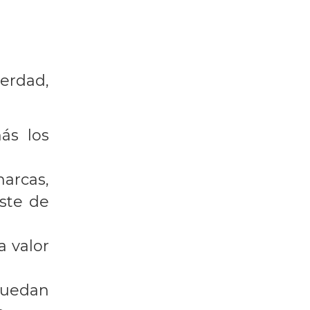
erdad,
ás los
arcas,
oste de
a valor
quedan