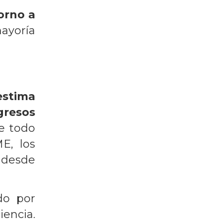
orno a
mayoría
estima
gresos
e todo
E, los
 desde
do por
iencia.