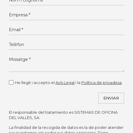
He llegit i accepto el
Avís Legal
i la
Política de privadesa
ENVIAR
El responsable del tratamiento es SISTEMAS DE OFICINA
Alternative:
DEL VALLÈS, SA.
La finalidad de la recogida de datos es la de poder atender
sus cuestiones, sin ceder sus datos a terceros. Tiene