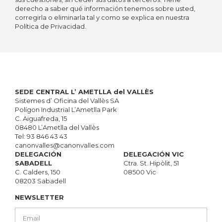
derecho a saber qué información tenemos sobre usted,
corregirla o eliminarla tal y como se explica en nuestra
Política de Privacidad.
SEDE CENTRAL L’ AMETLLA del VALLÈS
Sistemes d’ Oficina del Vallès SA
Polígon Industrial L’Ametlla Park
C. Aiguafreda, 15
08480 L’Ametlla del Vallès
Tel:
93 846 43 43
canonvalles@canonvalles.com
DELEGACIÓN
DELEGACIÓN VIC
SABADELL
Ctra. St. Hipòlit, 51
C. Calders, 150
08500 Vic
08203 Sabadell
NEWSLETTER