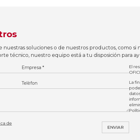
tros
e nuestras soluciones o de nuestros productos, como si n
te técnico, nuestro equipo está a tu disposición para a
El re
OFIC
La fi
poder
datos
infor
elimi
Polít
tica de
ENVIAR