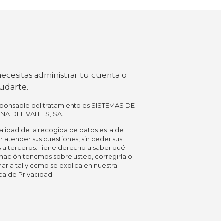
ecesitas administrar tu cuenta o
yudarte.
sponsable del tratamiento es SISTEMAS DE
INA DEL VALLÈS, SA.
nalidad de la recogida de datos es la de
 atender sus cuestiones, sin ceder sus
 a terceros. Tiene derecho a saber qué
mación tenemos sobre usted, corregirla o
narla tal y como se explica en nuestra
ica de Privacidad.