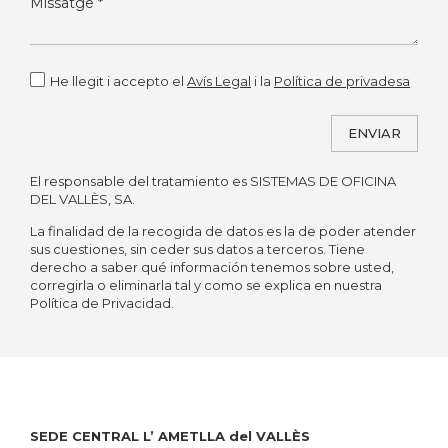
He llegit i accepto el
Avís Legal
i la
Política de privadesa
ENVIAR
El responsable del tratamiento es SISTEMAS DE OFICINA
Alternative:
DEL VALLÈS, SA.
La finalidad de la recogida de datos es la de poder atender
sus cuestiones, sin ceder sus datos a terceros. Tiene
derecho a saber qué información tenemos sobre usted,
corregirla o eliminarla tal y como se explica en nuestra
Política de Privacidad.
SEDE CENTRAL L’ AMETLLA del VALLÈS