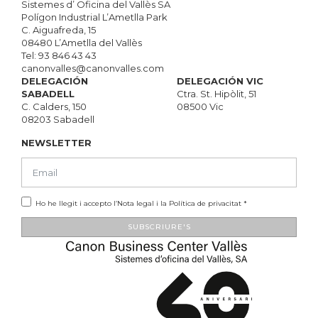
Sistemes d’ Oficina del Vallès SA
Polígon Industrial L’Ametlla Park
C. Aiguafreda, 15
08480 L’Ametlla del Vallès
Tel:
93 846 43 43
canonvalles@canonvalles.com
DELEGACIÓN
DELEGACIÓN VIC
SABADELL
Ctra. St. Hipòlit, 51
C. Calders, 150
08500 Vic
08203 Sabadell
NEWSLETTER
Ho he llegit i accepto l’
Nota legal
i la
Política de privacitat
*
SUBSCRIURE'S
Alternative: