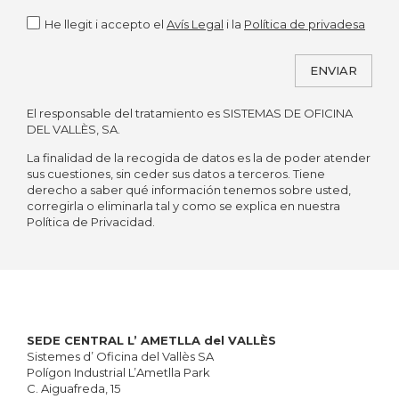
He llegit i accepto el
Avís Legal
i la
Política de privadesa
ENVIAR
El responsable del tratamiento es SISTEMAS DE OFICINA
Alternative:
DEL VALLÈS, SA.
La finalidad de la recogida de datos es la de poder atender
sus cuestiones, sin ceder sus datos a terceros. Tiene
derecho a saber qué información tenemos sobre usted,
corregirla o eliminarla tal y como se explica en nuestra
Política de Privacidad.
SEDE CENTRAL L’ AMETLLA del VALLÈS
Sistemes d’ Oficina del Vallès SA
Polígon Industrial L’Ametlla Park
C. Aiguafreda, 15