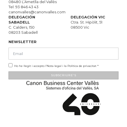
08480 L’Ametlla del Vallès
Tel:
93 846 43 43
canonvalles@canonvalles.com
DELEGACIÓN
DELEGACIÓN VIC
SABADELL
Ctra. St. Hipòlit, 51
C. Calders, 150
08500 Vic
08203 Sabadell
NEWSLETTER
Ho he llegit i accepto l’
Nota legal
i la
Política de privacitat
*
SUBSCRIURE'S
Alternative: