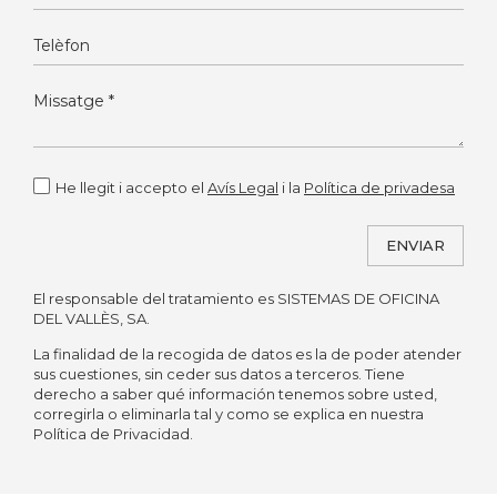
He llegit i accepto el
Avís Legal
i la
Política de privadesa
ENVIAR
El responsable del tratamiento es SISTEMAS DE OFICINA
Alternative:
DEL VALLÈS, SA.
La finalidad de la recogida de datos es la de poder atender
sus cuestiones, sin ceder sus datos a terceros. Tiene
derecho a saber qué información tenemos sobre usted,
corregirla o eliminarla tal y como se explica en nuestra
Política de Privacidad.