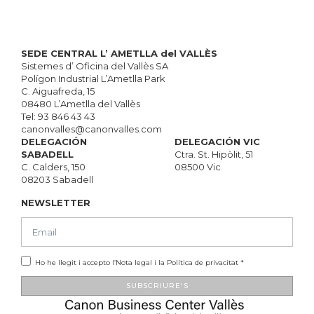
SEDE CENTRAL L’ AMETLLA del VALLÈS
Sistemes d’ Oficina del Vallès SA
Polígon Industrial L’Ametlla Park
C. Aiguafreda, 15
08480 L’Ametlla del Vallès
Tel:
93 846 43 43
canonvalles@canonvalles.com
DELEGACIÓN
DELEGACIÓN VIC
SABADELL
Ctra. St. Hipòlit, 51
C. Calders, 150
08500 Vic
08203 Sabadell
NEWSLETTER
Ho he llegit i accepto l’
Nota legal
i la
Política de privacitat
*
SUBSCRIURE'S
Alternative: